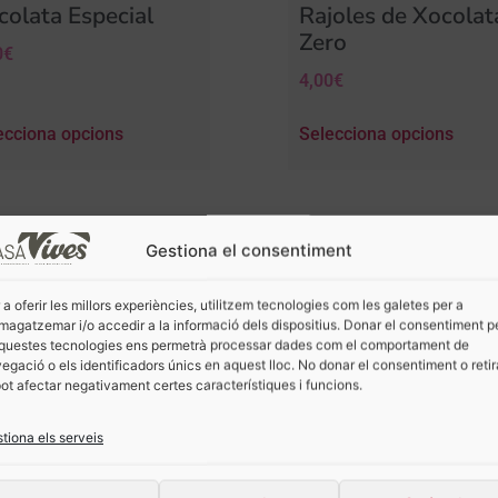
colata Especial
Rajoles de Xocolat
Zero
0
€
4,00
€
ecciona opcions
Selecciona opcions
SUBSCRIU-T
Gestiona el consentiment
NEWS
 a oferir les millors experiències, utilitzem tecnologies com les galetes per a
agatzemar i/o accedir a la informació dels dispositius. Donar el consentiment p
questes tecnologies ens permetrà processar dades com el comportament de
S
egació o els identificadors únics en aquest lloc. No donar el consentiment o retir
pot afectar negativament certes característiques i funcions.
tiona els serveis