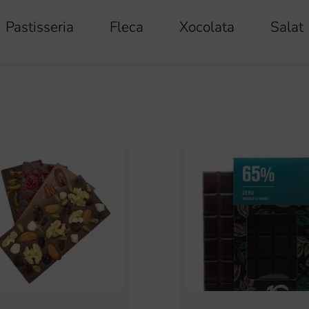
Pastisseria
Fleca
Xocolata
Salat