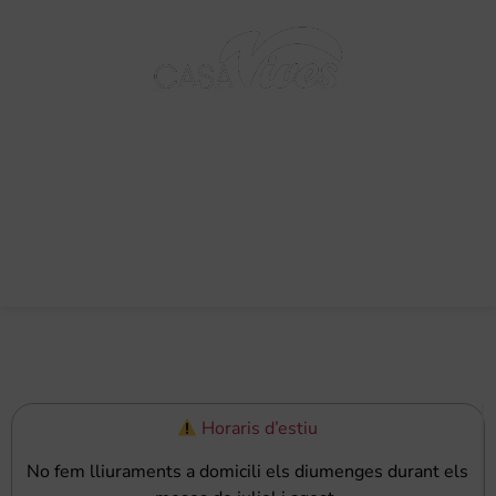
BARCELONA - 1895
0,00
€
Horaris d’estiu
No fem lliuraments a domicili els diumenges durant els