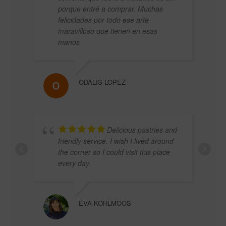
porque entré a comprar. Muchas
felicidades por todo ese arte
maravilloso que tienen en esas
manos
ODALIS LOPEZ
TATI
Delicious pastries and
friendly service. I wish I lived around
the corner so I could visit this place
every day.
EVA KOHLMOOS
JAYI