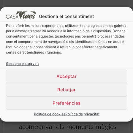
Gestiona el consentiment
Per a oferir les millors experiències, utilitzem tecnologies com les galetes
per a emmagatzemar i/o accedir a la informació dels dispositius. Donar el
consentiment per a aquestes tecnologies ens permetrà processar dades
com el comportament de navegació o els identificadors únics en aquest
lloc. No donar el consentiment o retirar-lo pot afectar negativament
certes característiques i funcions.
Gestiona els serveis
Acceptar
Rebutjar
Les Neules: Cruixent tradició
Preferències
nadalenca en cada mossegada.
Política de cookies
Política de privacitat
Una delícia lleugera i delicada per
acompanyar els moments màgics