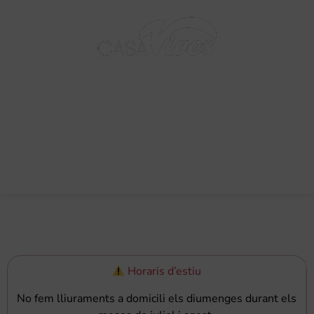
BARCELONA - 1895
0,00
€
Horaris d’estiu
No fem lliuraments a domicili els diumenges durant els