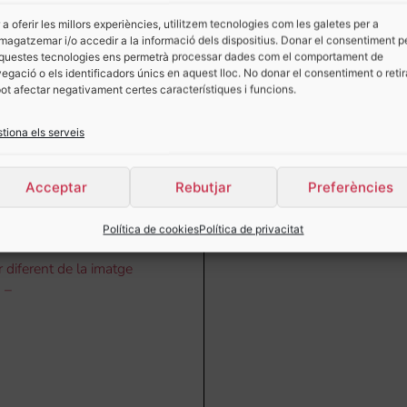
 a oferir les millors experiències, utilitzem tecnologies com les galetes per a
agatzemar i/o accedir a la informació dels dispositius. Donar el consentiment p
questes tecnologies ens permetrà processar dades com el comportament de
egació o els identificadors únics en aquest lloc. No donar el consentiment o retir
pot afectar negativament certes característiques i funcions.
tiona els serveis
ra Pasqua amb una
r i Dolçor en Cada
Acceptar
Rebutjar
Preferències
da.
Política de cookies
Política de privacitat
r diferent de la imatge
 –