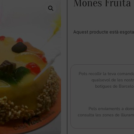
Mones Fruita
Aquest producte està esgotat
Pots recollir la teva comand
qualsevol de les nost
botigues de Barcel
Pels enviaments a domic
consulta les zones de lliura