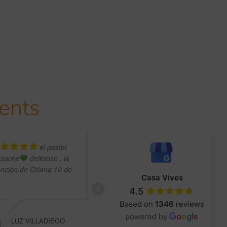
ients
el pastel
Excellent
 sache
delicioso , la
patisserie, the.most !!;)
ención de Oriana 10 de
Casa Vives
4.5
AURORA RAY
Based on
1346
reviews
LUZ VILLADIEGO