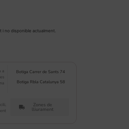
 i no disponible actualment.
a a
Botiga Carrer de Sants 74
res
Botiga Rbla Catalunya 58
ona
ili,
Zones de
lliurament
ment