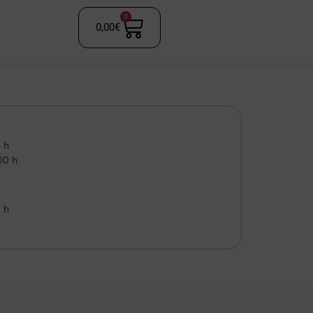
0
0,00
€
 h
00 h
 h