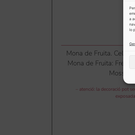
Per
emm
a a
nav
lo 
Ges
Mona de Fruita. Celeb
Mona de Fruita: Fresco
Mossega
– atenció: la decoració pot se
exposada