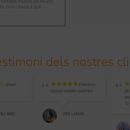
ONTENIR TRACES DE: FRUITS
TS, OUS I CEREALS QUE
estimoni dels nostres cl
Great
Delicious
typical catalan pastries
de
at
10
GLI ANG
IRIS LANGA