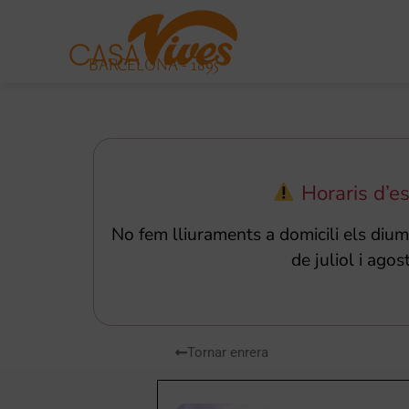
BARCELONA - 1895
Horaris d’es
No fem lliuraments a domicili els di
de juliol i agost
Tornar enrera