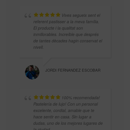
Vives segueix sent el
referent pastisser a la meva família.
El producte i la qualitat son
inmillorables. Increíble que després
de tantes dècades hagin conservat el
MARI
nivell.
JORDI FERNANDEZ ESCOBAR
100% recomendada!
Pastelería de lujo! Con un personal
FRÉD
excelente, cordial, amable que te
hace sentir en casa. Sin lugar a
dudas, uno de los mejores lugares de
la ciudad.