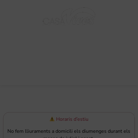
BARCELONA - 1895
0,00
€
Horaris d’estiu
No fem lliuraments a domicili els diumenges durant els