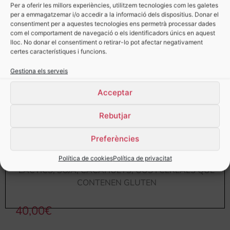
Per a oferir les millors experiències, utilitzem tecnologies com les galetes
per a emmagatzemar i/o accedir a la informació dels dispositius. Donar el
consentiment per a aquestes tecnologies ens permetrà processar dades
com el comportament de navegació o els identificadors únics en aquest
lloc. No donar el consentiment o retirar-lo pot afectar negativament
certes característiques i funcions.
Gestiona els serveis
Acceptar
Rebutjar
Preferències
TOTS ELS NOSTRES PRODUCTES PODEN
CONTENIR TRACES DE: FRUITS SECS, GREIXOS
Política de cookies
Política de privacitat
LÀCTICS, SOJA, CACAHUETS, OUS I CEREALS QUE
CONTENEN GLUTEN
40,00
€