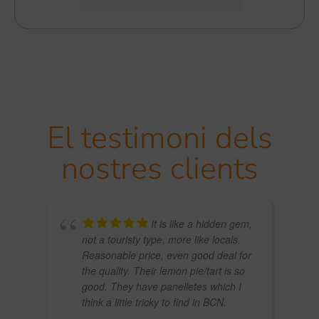
El testimoni dels
nostres clients
It is like a hidden gem,
not a touristy type, more like locals.
Reasonable price, even good deal for
the quality. Their lemon pie/tart is so
CESA
good. They have panelletes which I
think a little tricky to find in BCN.