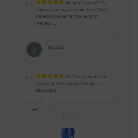
Siempre de exquisita
calidad y servicio amable. La calidad
supera las expectativas de tarta
milhojas....
INA ALO
FOOD
Pastisseria boníssima.
El local te unes taules altes per a
degustació.
LAURA V