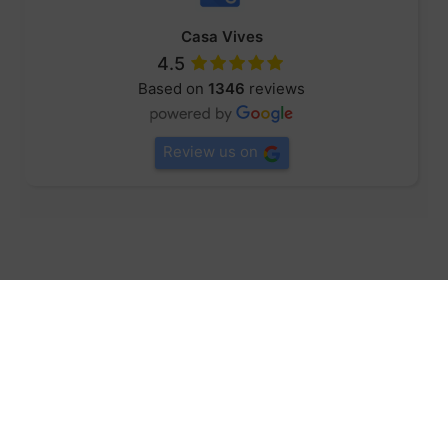
Casa Vives
4.5
Based on
1346
reviews
Review us on