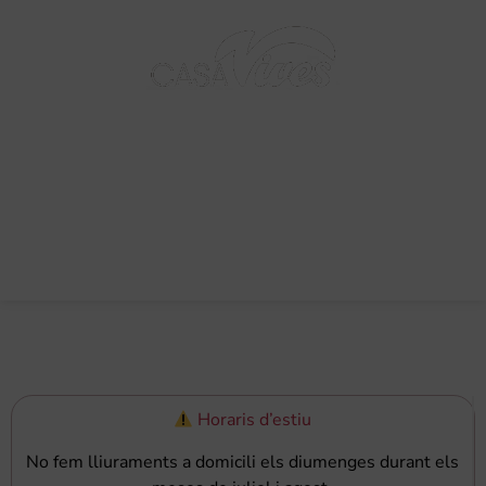
BARCELONA - 1895
0,00
€
Horaris d’estiu
No fem lliuraments a domicili els diumenges durant els