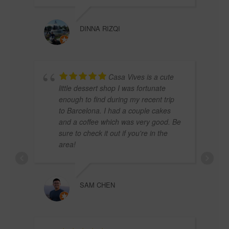
DINNA RIZQI
Casa Vives is a cute
little dessert shop I was fortunate
enough to find during my recent trip
FRED
to Barcelona. I had a couple cakes
and a coffee which was very good. Be
sure to check it out if you're in the
area!
SAM CHEN
EVA