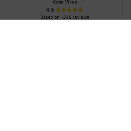
Casa Vives
4.5
Based on
1346
reviews
Review us on