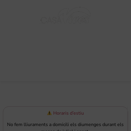
BARCELONA - 1895
0,00
€
Horaris d’estiu
No fem lliuraments a domicili els diumenges durant els