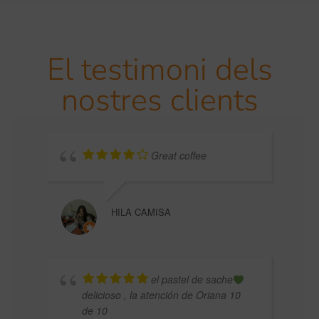
El testimoni dels
nostres clients
Great coffee
HILA CAMISA
FOOD
el pastel de sache
delicioso , la atención de Oriana 10
de 10