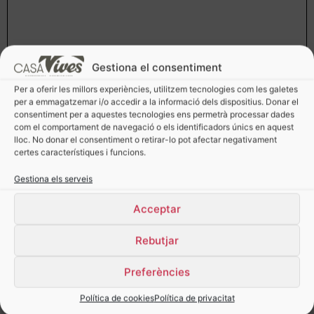
Gestiona el consentiment
Per a oferir les millors experiències, utilitzem tecnologies com les galetes
per a emmagatzemar i/o accedir a la informació dels dispositius. Donar el
consentiment per a aquestes tecnologies ens permetrà processar dades
com el comportament de navegació o els identificadors únics en aquest
lloc. No donar el consentiment o retirar-lo pot afectar negativament
certes característiques i funcions.
Gestiona els serveis
Acceptar
Rebutjar
Dues opcions per a complaure a
tots els convidats. Meitat trufa,
Preferències
meitat nata farcit de trufa o
Política de cookies
Política de privacitat