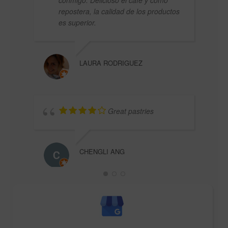
conmigo. Delicioso el café y como
repostera, la calidad de los productos
es superior.
LAURA RODRIGUEZ
Great pastries
CHENGLI ANG
ODAL