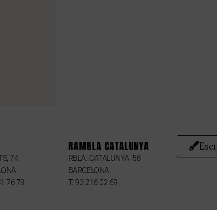
RAMBLA CATALUNYA
Escr
TS, 74
RBLA. CATALUNYA, 58
LONA
BARCELONA
31 76 79
T. 93 216 02 69