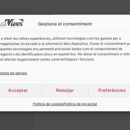
S
Gestiona el consentiment
 a oferir les millors experiències, utilitzem tecnologies com les galetes per a
agatzemar i/o accedir a la informació dels dispositius. Donar el consentiment p
questes tecnologies ens permetrà processar dades com el comportament de
egació o els identificadors únics en aquest lloc. No donar el consentiment o retir
pot afectar negativament certes característiques i funcions.
tiona els serveis
Acceptar
Rebutjar
Preferències
Política de cookies
Política de privacitat