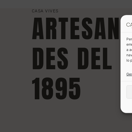
CASA VIVES
ARTESAN
Per
DES DEL
emm
a a
nav
lo 
1895
Ges