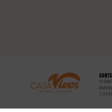
SANTS
C/ SAN
BARCE
T. 93 4