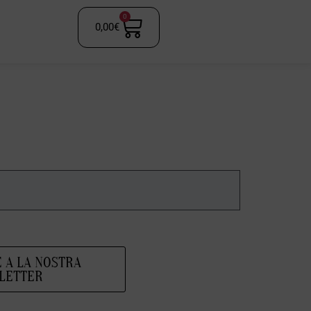
0
0,00
€
E A LA NOSTRA
LETTER