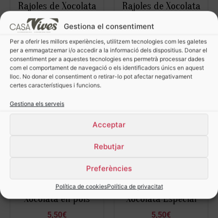
Rajoles de Xocolata
Rajoles de Xocolata
Zero
4,00
€
Gestiona el consentiment
4,00
€
Per a oferir les millors experiències, utilitzem tecnologies com les galetes
per a emmagatzemar i/o accedir a la informació dels dispositius. Donar el
Selecciona opcions
Selecciona opcions
consentiment per a aquestes tecnologies ens permetrà processar dades
com el comportament de navegació o els identificadors únics en aquest
lloc. No donar el consentiment o retirar-lo pot afectar negativament
certes característiques i funcions.
Gestiona els serveis
Acceptar
Rebutjar
Preferències
Política de cookies
Política de privacitat
Xocolata en pols
Xocolata Especial
5,50
€
5,50
€