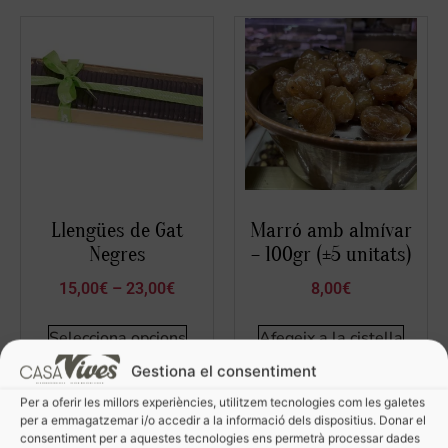
Llengües de Gat
Marró amb almívar
Negres
– 100gr (±5 unitats)
15,00
€
–
23,00
€
8,00
€
Selecciona opcions
Afegeix a la cistella
Gestiona el consentiment
Per a oferir les millors experiències, utilitzem tecnologies com les galetes
per a emmagatzemar i/o accedir a la informació dels dispositius. Donar el
consentiment per a aquestes tecnologies ens permetrà processar dades