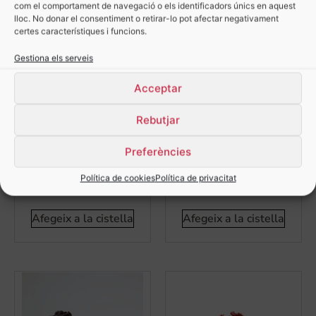
com el comportament de navegació o els identificadors únics en aquest
lloc. No donar el consentiment o retirar-lo pot afectar negativament
certes característiques i funcions.
Gestiona els serveis
Acceptar
Rebutjar
Marró Glacé – 100gr
Rocs d’Albercoc i
(±4 unitats)
Xocolata amb Llet –
Preferències
100gr
9,20
€
Política de cookies
Política de privacitat
8,90
€
Afegeix a la cistella
Afegeix a la cistella