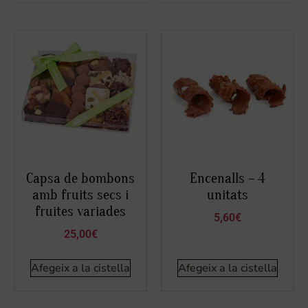
Capsa de bombons
Encenalls – 4
amb fruits secs i
unitats
fruites variades
5,60
€
25,00
€
Afegeix a la cistella
Afegeix a la cistella