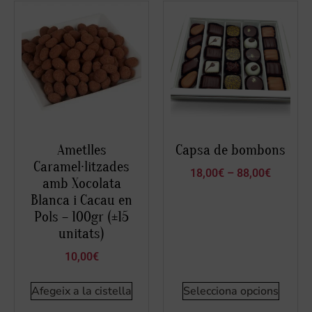
Ametlles
Capsa de bombons
Caramel·litzades
18,00
€
–
88,00
€
amb Xocolata
Blanca i Cacau en
Pols – 100gr (±15
unitats)
10,00
€
Afegeix a la cistella
Selecciona opcions